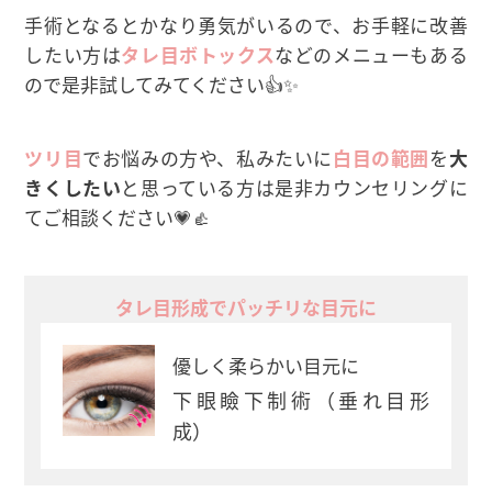
手術となるとかなり勇気がいるので、お手軽に改善
したい方は
タレ目ボトックス
などのメニューもある
ので是非試してみてください👍✨
ツリ目
でお悩みの方や、私みたいに
白目の範囲
を
大
きくしたい
と思っている方は是非カウンセリングに
てご相談ください💗‍👍
タレ目形成でパッチリな目元に
優しく柔らかい目元に
下眼瞼下制術（垂れ目形
成）