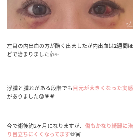
左目の内出血の方が酷く出ましたが内出血は
2週間ほ
ど
で治まりました👍✨
浮腫と腫れがある段階でも
目元が大きくなった実感
がありました😘💗💗
今で術後約2ヶ月になりますが、
傷もかなり綺麗に治
り目立ちにくくなってます
🫶💓