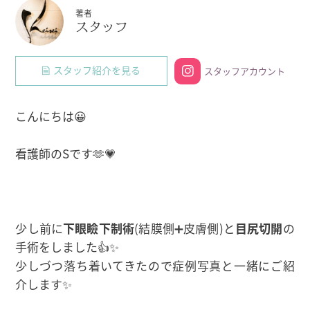
著者
スタッフ
スタッフ紹介を見る
スタッフアカウント
こんにちは😀
看護師のSです🫶💗
少し前に
下眼瞼下制術
(結膜側➕皮膚側)と
目尻切開
の
手術をしました👍✨
少しづつ落ち着いてきたので症例写真と一緒にご紹
介します✨