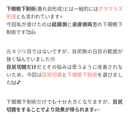
下眼瞼下制術
(垂れ目形成)とは一般的には
グラマラス
形成
とも言われています⭐
今回私が受けたのは
結膜側
と
皮膚側両方
の下眼瞼下
制術です🥰👍
元々ツリ目ではないですが、目尻側の白目の範囲が
狭く悩んでいました🥺
目尻切開だけ
だとその悩みは思うように改善されな
いため、今回は
目尻切開
と
下眼瞼下制術
を選びまし
た🙌‪💕
下眼瞼下制術だけでも十分大きくなりますが、
目尻
切開をすることでより効果が得られます
✊✨