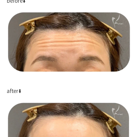
before⬇️
after⬇️