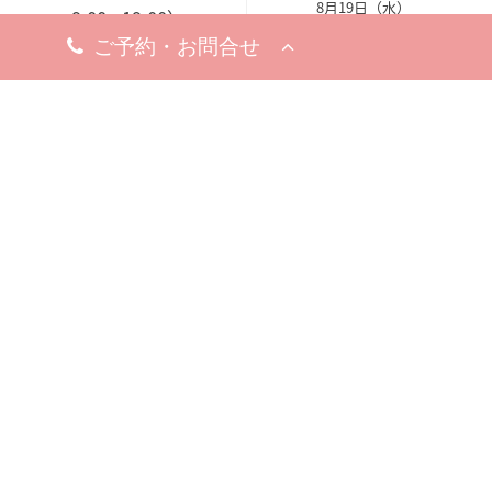
8月19日（水）
9:00 - 19:00）
※お問い合わせ・ご予約のお電
※完全予約制
話は承っております。
休診日
8月18日（火）
※お問い合わせ・ご予約のお電
話は承っております。
梅田院
〒530-0002
大阪市北区曽根崎新地1-
8-19
梅新ビル5F
アクセスマップ
今すぐ電話する
10:00 - 19:00