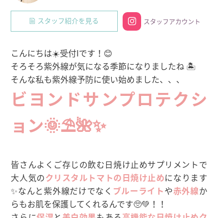
スタッフ紹介を見る
スタッフアカウント
こんにちは☀️受付Iです！😊
そろそろ紫外線が気になる季節になりましたね 🏝
そんな私も紫外線予防に使い始めました、、、
ビヨンドサンプロテクシ
ョン🌞⛱🌺✨
皆さんよくご存じの飲む日焼け止めサプリメントで
大人気の
クリスタルトマトの日焼け止め
になります
✨なんと紫外線だけでなく
ブルーライト
や
赤外線
か
らもお肌を保護してくれるんです🥺💚！！
さらに
保湿
と
美白効果
もある
高機能な日焼け止めク