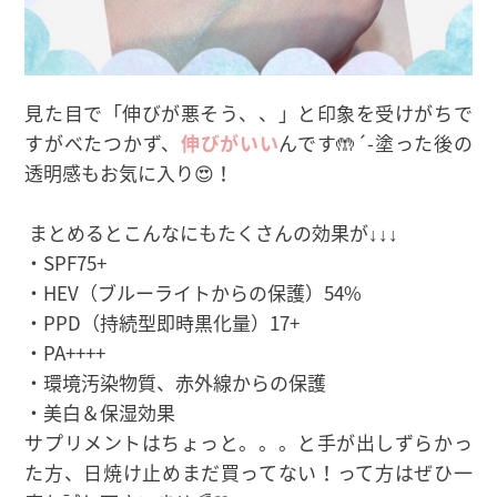
見た目で「伸びが悪そう、、」と印象を受けがちで
すがべたつかず、
伸びがいい
んです🤲´-塗った後の
透明感もお気に入り😍！
まとめるとこんなにもたくさんの効果が↓↓↓
・SPF75+
・HEV（ブルーライトからの保護）54%
・PPD（持続型即時黒化量）17+
・PA++++
・環境汚染物質、赤外線からの保護
・美白＆保湿効果
サプリメントはちょっと。。。と手が出しずらかっ
た方、日焼け止めまだ買ってない！って方はぜひ一