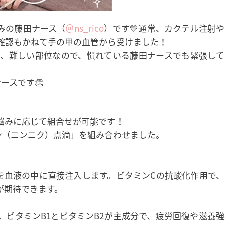
みの藤田ナース（
＠ns_rico
）です💛通常、カクテル注射
確認もかねて手の甲の血管から受けました！
、難しい部位なので、慣れている藤田ナースでも緊張して
ースです👏
悩みに応じて組合せが可能です！
ン（ニンニク）点滴」を組み合わせました。
を血液の中に直接注入します。ビタミンCの抗酸化作用で、
が期待できます。
。ビタミンB1とビタミンB2が主成分で、疲労回復や滋養