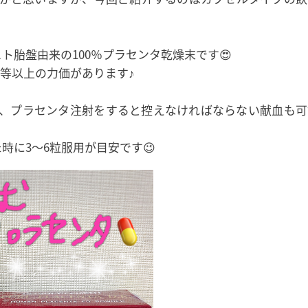
ヒト胎盤由来の100％プラセンタ乾燥末です😍
同等以上の力価があります♪
、プラセンタ注射をすると控えなければならない献血も可
時に3〜6粒服用が目安です😉