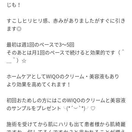
じも！
すこしヒリヒリ感、赤みがありましたがすぐに引き
ます◎
最初は週1回のペースで3〜5回
そのあとは月1回のペースで続けると効果的です（＾
＿＾）☆
ホームケアとしてWIQOのクリーム・美容液もあり
より効果を高めてくれます！
初回おためしの方にはこのWIQOのクリームと美容液
のサンプルをプレゼント╰(*´︶`*)╯♡
施術を受けてから肌にハリも出て患者様から肌綺麗
ですね、何してるんですか？と言われることが増え