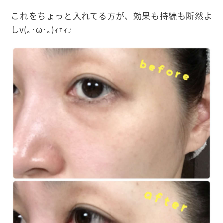
これをちょっと入れてる方が、効果も持続も断然よ
しv(｡･ω･｡)ｨｪｨ♪